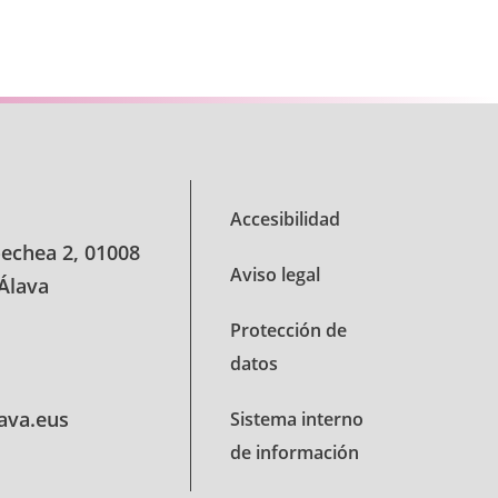
se TAB para desplazarse.
Accesibilidad
oechea 2, 01008
Aviso legal
 Álava
Protección de
datos
lava.eus
Sistema interno
de información