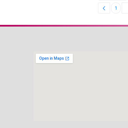
1
Pági