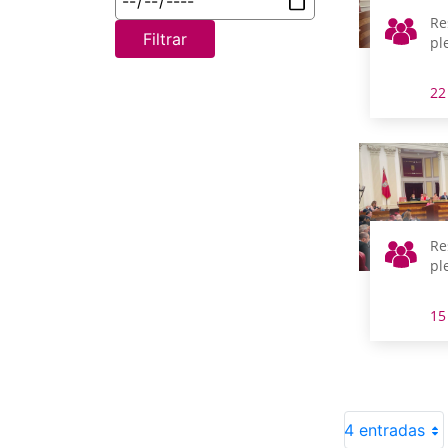
Re
Filtrar
pl
22
Re
pl
15
4 entradas