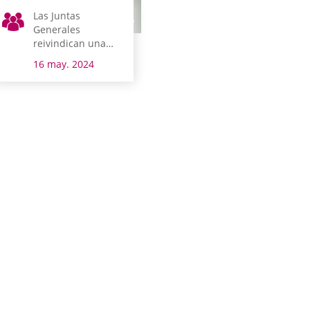
Las Juntas
Generales
reivindican una
sociedad libre de
16 may. 2024
violencia contra
personas
homosexuales,
transgénero,
transexuales y
bisexuales