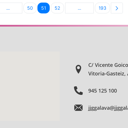
...
50
51
52
...
193
na
Páginas intermedias Use TAB para desplazarse.
Página
Página
Página
Páginas intermedias U
Página
C/ Vicente Goic
Vitoria-Gasteiz,
945 125 100
jjggalava@jjgga