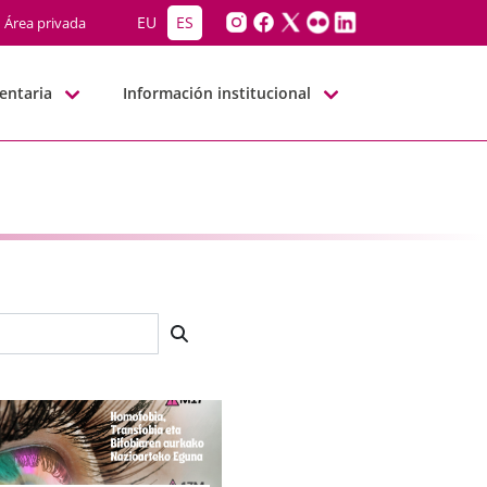
EU
ES
Área privada
entaria
Información institucional