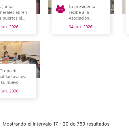
s Juntas
La presidenta
nerales abren
recibe a la
s puertas el
Asociación
bado 20 con
Alzheimer y otras
 jun. 2026
04 jun. 2026
sitas gratuitas,
demencias
boratorios del
AFARABA
sto, oferta
ística y
imación
llejera
 Grupo de
ualdad avanza
 su nuevo
cumento de
 jun. 2026
abajo
Mostrando el intervalo 17 - 20 de 769 resultados.