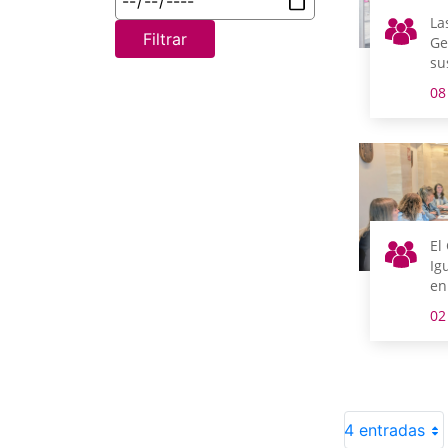
La
Filtrar
Ge
su
sá
08
vi
la
gu
tur
an
ca
El
Ig
en
do
02
tr
4 entradas