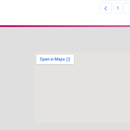
1
Pági