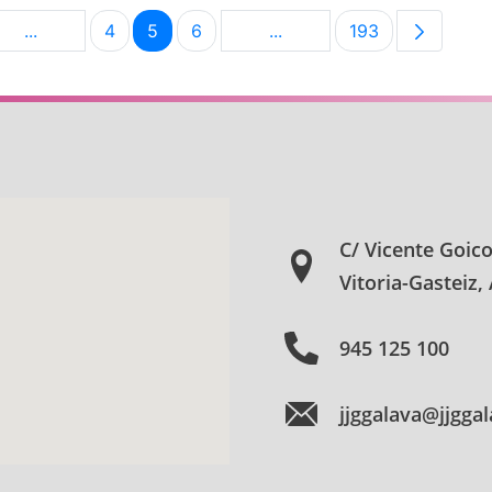
...
4
5
6
...
193
na
Páginas intermedias Use TAB para desplazarse.
Página
Página
Página
Páginas intermedias Use 
Página
C/ Vicente Goic
Vitoria-Gasteiz,
945 125 100
jjggalava@jjgga