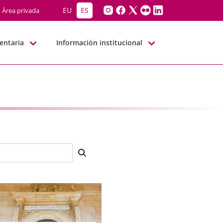
EU
ES
Área privada
entaria
Información institucional