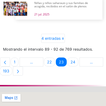
Niñas y niños saharauis y sus familias de
acogida, recibidos en el salón de plenos
21 jul. 2025
4 entradas
Mostrando el intervalo 89 - 92 de 769 resultados.
1
...
22
23
24
...
Página
Páginas intermedias Use TAB para despla
Página
Página
Página
Páginas 
193
Página