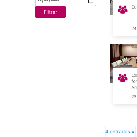
Eu
Filtrar
24
Lo
fo
Am
Ur
23
Po
Cu
co
se
co
4 entradas