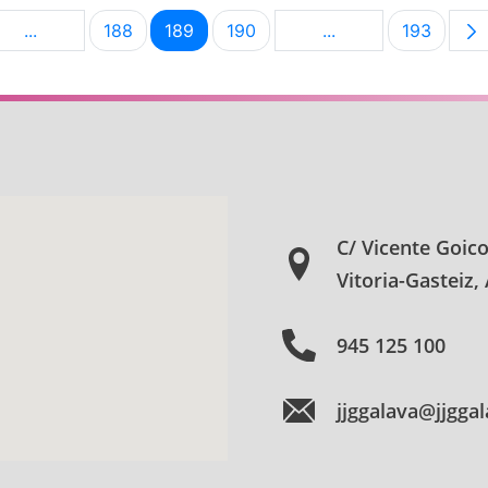
...
188
189
190
...
193
na
Páginas intermedias Use TAB para desplazarse.
Página
Página
Página
Páginas intermedia
Página
C/ Vicente Goic
Vitoria-Gasteiz,
945 125 100
jjggalava@jjgga