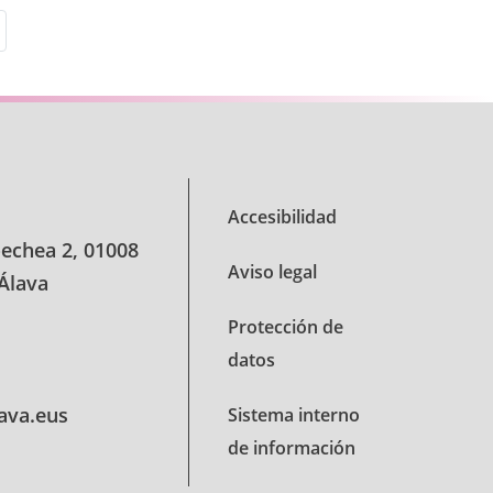
s Use TAB para desplazarse.
Accesibilidad
oechea 2, 01008
Aviso legal
 Álava
Protección de
datos
lava.eus
Sistema interno
de información