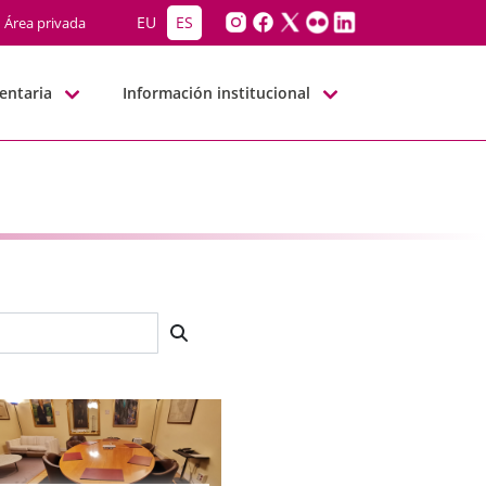
EU
ES
Área privada
entaria
Información institucional