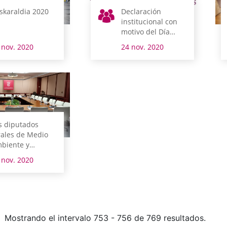
skaraldia 2020
Declaración
institucional con
motivo del Día
Internacional para
 nov. 2020
24 nov. 2020
la Eliminación de
la Violencia hacia
la Mujer
s diputados
rales de Medio
biente y
banismo,
 nov. 2020
líticas Sociales y
ltura y Deporte
mparecen esta
mana en
misión
Mostrando el intervalo 753 - 756 de 769 resultados.