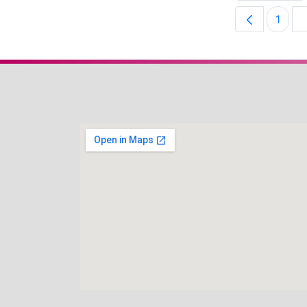
1
Pági