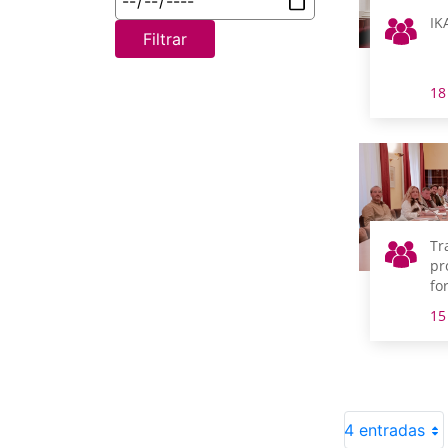
IK
Filtrar
18
Tr
pr
fo
pr
15
Te
de
4 entradas