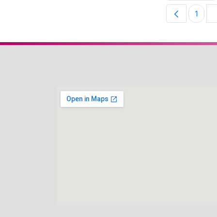
1
Pági