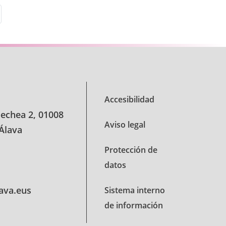
s Use TAB para desplazarse.
Accesibilidad
oechea 2, 01008
Aviso legal
 Álava
Protección de
datos
lava.eus
Sistema interno
de información