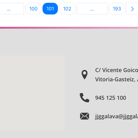
...
100
101
102
...
193
na
Páginas intermedias Use TAB para desplazarse.
Página
Página
Página
Páginas intermedia
Página
C/ Vicente Goic
Vitoria-Gasteiz,
945 125 100
jjggalava@jjgga