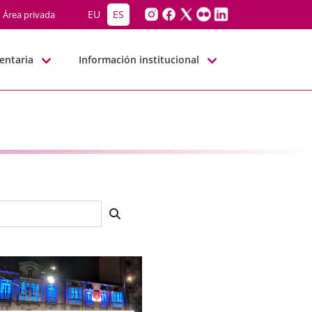
EU
ES
Área privada
entaria
Información institucional