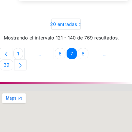
20 entradas
Mostrando el intervalo 121 - 140 de 769 resultados.
1
...
6
7
8
...
Página
Páginas intermedias Use TAB para despla
Página
Página
Página
Páginas int
39
Página