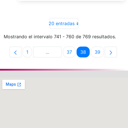
20 entradas
Mostrando el intervalo 741 - 760 de 769 resultados.
1
...
37
38
39
Página
Páginas intermedias Use TAB para de
Página
Página
Página