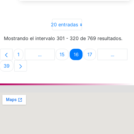
20 entradas
Mostrando el intervalo 301 - 320 de 769 resultados.
1
...
15
16
17
...
Página
Páginas intermedias Use TAB para despla
Página
Página
Página
Páginas i
39
Página