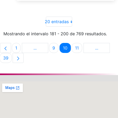
20 entradas
Mostrando el intervalo 181 - 200 de 769 resultados.
1
...
9
10
11
...
Página
Páginas intermedias Use TAB para despla
Página
Página
Página
Páginas in
39
Página