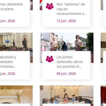
mas debatidos
Nos “vestimos” de
 el pleno
rojo en
reconocimiento a
las personas
 jun. 2026
12 jun. 2026
donantes de
sangre
opuestas y
Las Juntas
vedades
Generales abren
rmativas
sus puertas el
ntran la sesión
sábado 20 con
 jun. 2026
08 jun. 2026
enaria
visitas gratuitas,
laboratorios del
gusto, oferta
turística y
animación
callejera