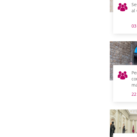
Se
al
03
Pe
co
ma
pa
22
co
Ti