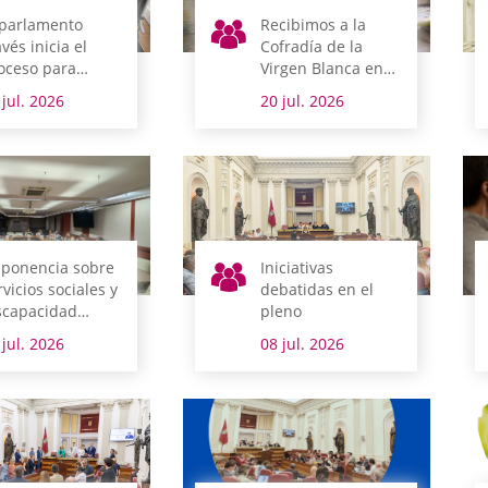
 parlamento
Recibimos a la
avés inicia el
Cofradía de la
oceso para
Virgen Blanca en
plantar el
vísperas de fiestas
 jul. 2026
20 jul. 2026
gistro interno
ectrónico y abrir
 propia sede
ectrónica a la
udadanía
 ponencia sobre
Iniciativas
rvicios sociales y
debatidas en el
scapacidad
pleno
rueba su
 jul. 2026
08 jul. 2026
forme final por
animidad