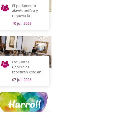
El parlamento
alavés unifica y
renueva la
normativa que
10 jul. 2026
regula los concejos
alaveses
Las Juntas
Generales
repetirán este año
como una de las
07 jul. 2026
sedes de
Magialdia