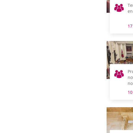
Te
en
17
Pr
no
no
ce
10
pl