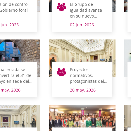
sión de control
El Grupo de
 Gobierno foral
Igualdad avanza
en su nuevo
documento de
 jun. 2026
02 jun. 2026
trabajo
ñacerrada se
Proyectos
nvertirá el 31 de
normativos,
yo en sede del
protagonistas del
rlamento alavés
pleno de hoy
 may. 2026
20 may. 2026
n el Pleno de
erras Esparsas