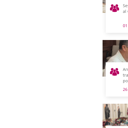
Se
al
01
Ar
tr
po
ac
26
Re
Ju