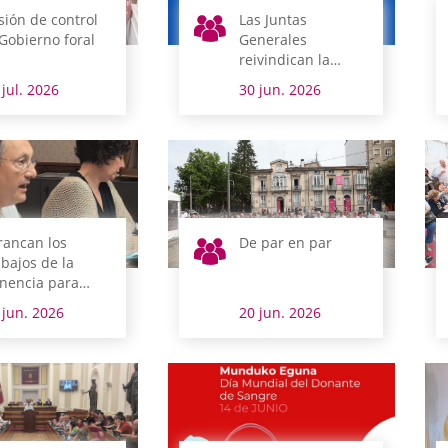
sión de control
Las Juntas
 Gobierno foral
Generales
reivindican la
figura de los
 jul. 2026
30 jun. 2026
parlamentos como
pilares de los
derechos humanos
rancan los
De par en par
abajos de la
nencia para
tualizar el
 jun. 2026
20 jun. 2026
glamento de
ntas Generales