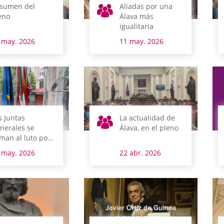
sumen del
Aliadas por una
eno
Álava más
igualitaria
 may. 2026
11 may. 2026
s Juntas
La actualidad de
nerales se
Álava, en el pleno
man al luto por
 Lehendakari
 may. 2026
22 abr. 2026
raikoetxea