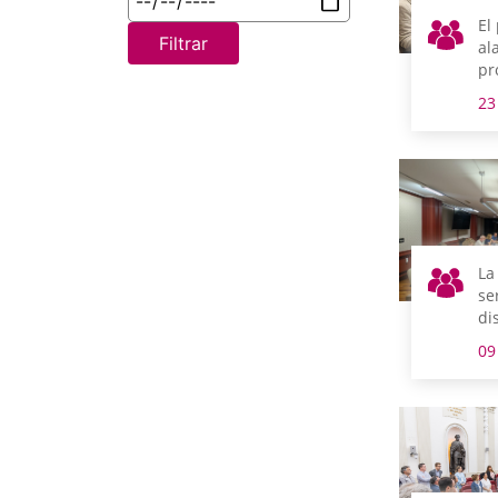
El
Filtrar
al
pr
im
23
re
el
su
el
ci
La
se
di
ap
09
in
un