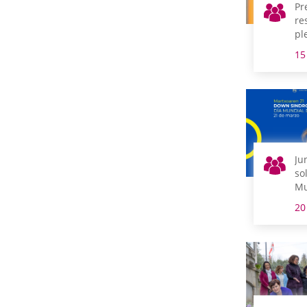
Pr
re
pl
15
Ju
so
Mu
Sí
20