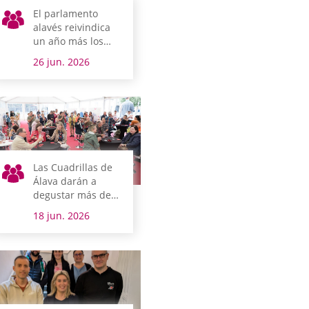
El parlamento
alavés reivindica
un año más los
derechos de las
26 jun. 2026
personas LGTBI
Las Cuadrillas de
Álava darán a
degustar más de
20 productos
18 jun. 2026
alaveses de la
mano de Slow
Food en la jornada
de Puertas
Abiertas