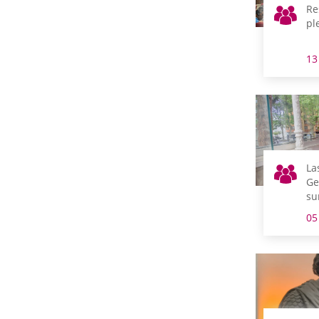
Re
pl
13
La
Ge
su
el
05
Ga