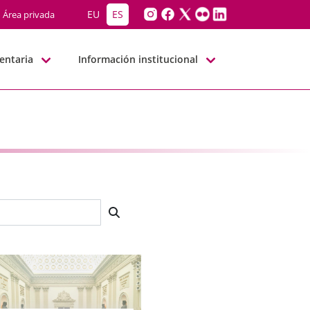
EU
ES
Área privada
entaria
Información institucional