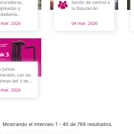
ocuradoras,
Sesión de control a
pleadas y
la Diputación
udadanía
ltivan juntas la
 mar. 2026
04 mar. 2026
ualdad
s Juntas
nerales, con las
ctimas del 3 de
rzo de Vitoria-
 mar. 2026
steiz
Mostrando el intervalo 1 - 40 de 769 resultados.