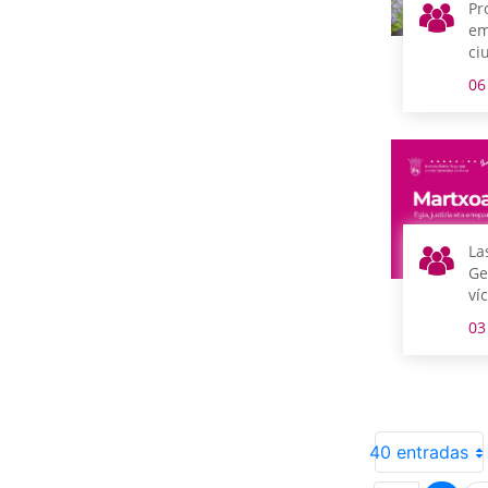
Pr
em
ci
cu
06
Ig
La
Ge
ví
Ma
03
Ga
40 entradas