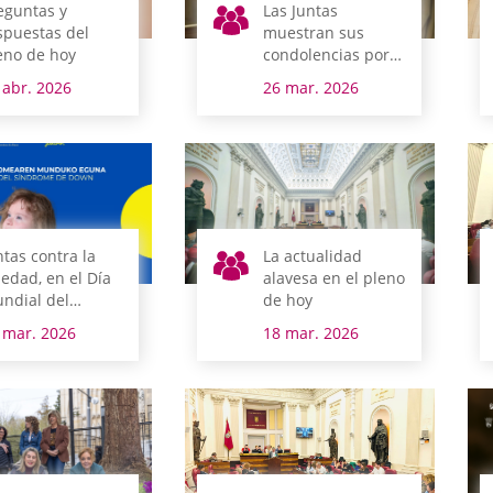
eguntas y
Las Juntas
spuestas del
muestran sus
eno de hoy
condolencias por
el fallecimiento del
 abr. 2026
26 mar. 2026
pintor Javier Ortiz
de Guinea
ntas contra la
La actualidad
ledad, en el Día
alavesa en el pleno
ndial del
de hoy
ndrome de Down
 mar. 2026
18 mar. 2026