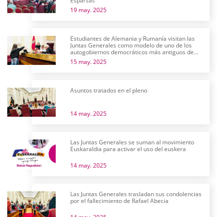
Esparsas
19 may. 2025
Estudiantes de Alemania y Rumanía visitan las
Juntas Generales como modelo de uno de los
autogobiernos democráticos más antiguos de
Europa
15 may. 2025
Asuntos tratados en el pleno
14 may. 2025
Las Juntas Generales se suman al movimiento
Euskaraldia para activar el uso del euskera
14 may. 2025
Las Juntas Generales trasladan sus condolencias
por el fallecimiento de Rafael Abecia