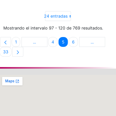
24 entradas
Mostrando el intervalo 97 - 120 de 769 resultados.
1
...
4
5
6
...
Página
Páginas intermedias Use TAB para despla
Página
Página
Página
Páginas int
33
Página