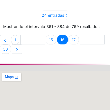
24 entradas
Mostrando el intervalo 361 - 384 de 769 resultados.
1
...
15
16
17
...
Página
Páginas intermedias Use TAB para despla
Página
Página
Página
Páginas i
33
Página