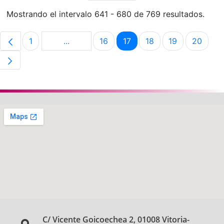
Mostrando el intervalo 641 - 680 de 769 resultados.
1
...
16
17
18
19
20
Página
Páginas intermedias Use TAB para despla
Página
Página
Página
Página
Págin
C/ Vicente Goicoechea 2, 01008 Vitoria-