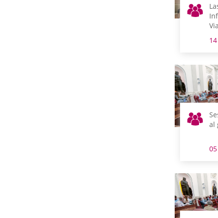
La
In
Vi
y 
14
Fi
Pr
ab
se
en
Se
al
05