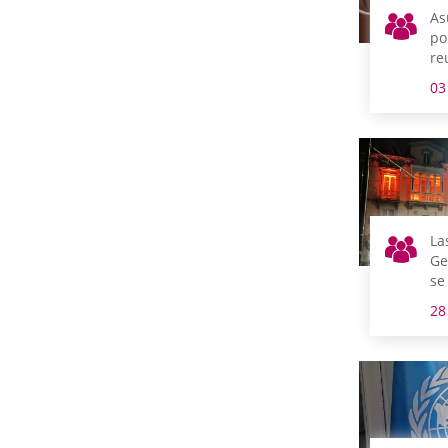
As
po
re
m
03
La
Ge
se
co
28
de
de