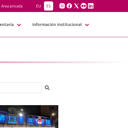
EU
ES
Área privada
entaria
Información institucional