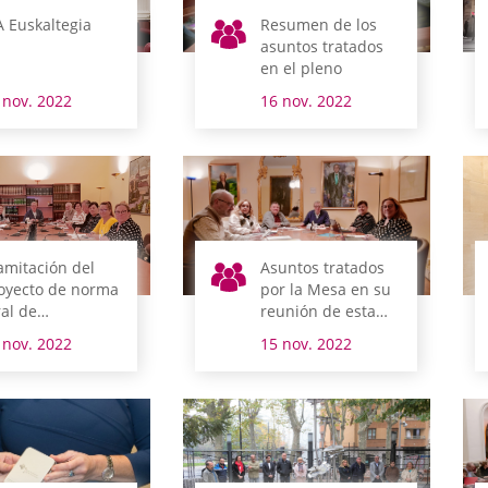
A Euskaltegia
Resumen de los
asuntos tratados
en el pleno
 nov. 2022
16 nov. 2022
amitación del
Asuntos tratados
oyecto de norma
por la Mesa en su
ral de
reunión de esta
esupuestos del
mañana
 nov. 2022
15 nov. 2022
rritorio Histórico
 Álava