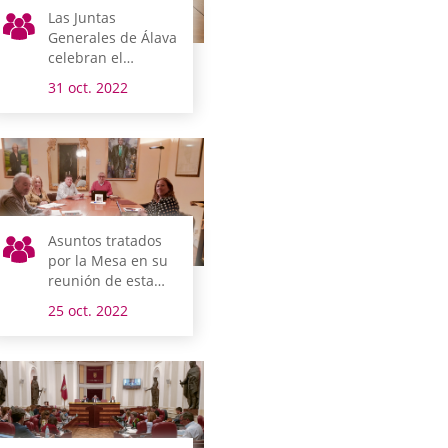
Las Juntas
Generales de Álava
celebran el
miércoles un
31 oct. 2022
nuevo pleno de
control al gobierno
foral
Asuntos tratados
por la Mesa en su
reunión de esta
mañana
25 oct. 2022