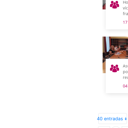
Ho
ví
fr
Ál
17
As
po
re
m
04
40 entradas