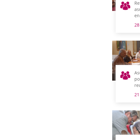
Re
as
en
28
As
po
re
m
21