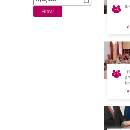
IK
Filtrar
18
Tr
pr
fo
pr
15
Te
de