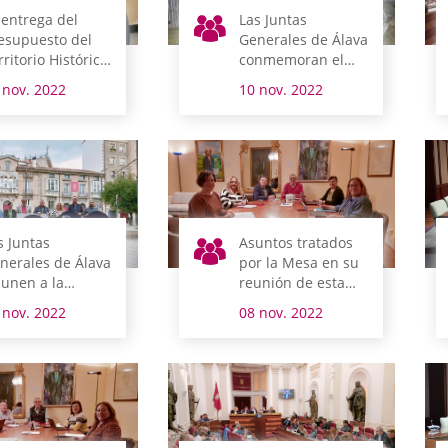
 entrega del
Las Juntas
esupuesto del
Generales de Álava
rritorio Histórico
conmemoran el
icia la semana
Día de la Memoria
 nov. 2022
10 nov. 2022
e viene su
amitación
rlamentaria
s Juntas
Asuntos tratados
nerales de Álava
por la Mesa en su
 unen a la
reunión de esta
lebración de
mañana
 nov. 2022
08 nov. 2022
skaraldia