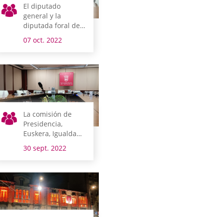
El diputado
general y la
diputada foral de
Hacienda, Finanzas
07 oct. 2022
y Presupuestos
comparecen el
lunes en comisión
La comisión de
Presidencia,
Euskera, Igualdad,
Cooperación y
30 sept. 2022
DDHH abre la
semana legislativa