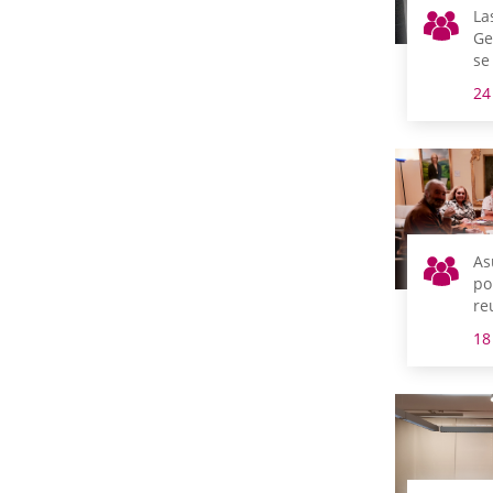
La
Ge
se
co
24
de
Na
As
po
re
m
18