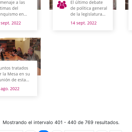
menaje a las
El último debate
ctimas del
de política general
anquismo en
de la legislatura
ava
tendrá lugar los
 sept. 2022
14 sept. 2022
días 19 y 20 de
septiembre
untos tratados
r la Mesa en su
unión de esta
añana
 ago. 2022
Mostrando el intervalo 401 - 440 de 769 resultados.