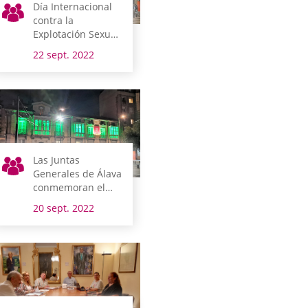
Día Internacional
contra la
Explotación Sexual
y el Tráfico de
22 sept. 2022
Mujeres, Niñas y
Niños
Las Juntas
Generales de Álava
conmemoran el
Día Mundial del
20 sept. 2022
Alzheimer