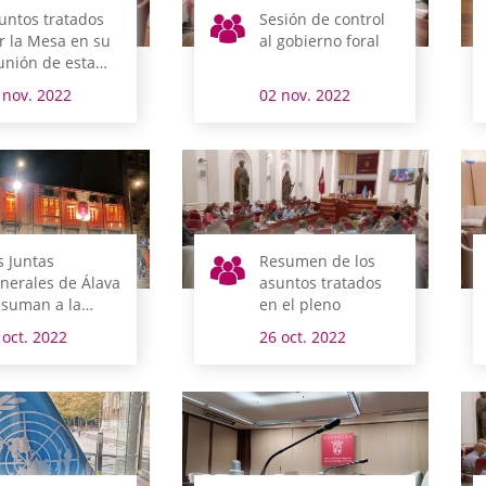
untos tratados
Sesión de control
r la Mesa en su
al gobierno foral
unión de esta
añana
 nov. 2022
02 nov. 2022
s Juntas
Resumen de los
nerales de Álava
asuntos tratados
 suman a la
en el pleno
nmemoración
 oct. 2022
26 oct. 2022
l Día Mundial
l Ictus