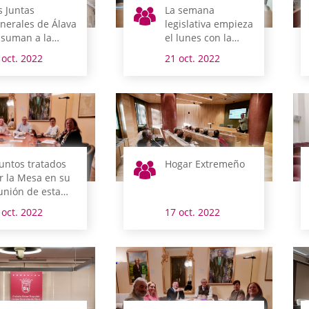
s Juntas
La semana
nerales de Álava
legislativa empieza
 suman a la
el lunes con la
nmemoración
reunión de la
 oct. 2022
21 oct. 2022
l Día de las
comisión de Medio
ciones Unidas
Ambiente y
Urbanismo
untos tratados
Hogar Extremeño
r la Mesa en su
unión de esta
añana
 oct. 2022
17 oct. 2022