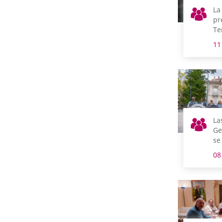
La
pr
Te
in
11
qu
tr
pa
La
Ge
se
ce
08
Eu