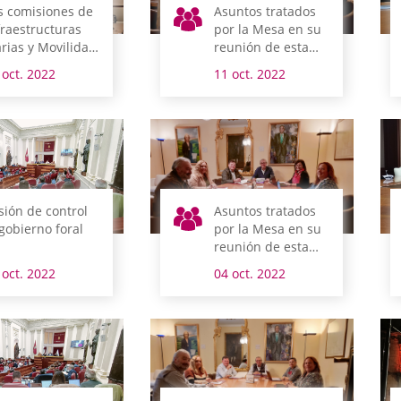
s comisiones de
Asuntos tratados
fraestructuras
por la Mesa en su
arias y Movilidad
reunión de esta
Hacienda,
mañana
 oct. 2022
11 oct. 2022
nanzas y
esupuestos
ren el lunes la
mana legislativa
 Álava
sión de control
Asuntos tratados
 gobierno foral
por la Mesa en su
reunión de esta
mañana
 oct. 2022
04 oct. 2022