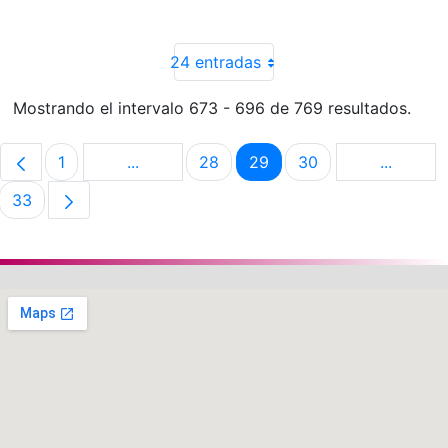
24 entradas
Mostrando el intervalo 673 - 696 de 769 resultados.
1
...
28
29
30
...
Página
Páginas intermedias Use TAB para despla
Página
Página
Página
Páginas 
33
Página