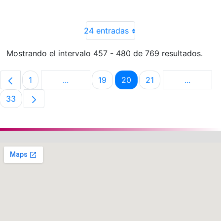
24 entradas
Mostrando el intervalo 457 - 480 de 769 resultados.
1
...
19
20
21
...
Página
Páginas intermedias Use TAB para despla
Página
Página
Página
Páginas 
33
Página