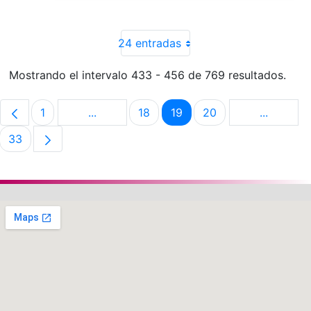
24 entradas
Mostrando el intervalo 433 - 456 de 769 resultados.
1
...
18
19
20
...
Página
Páginas intermedias Use TAB para despla
Página
Página
Página
Páginas 
33
Página