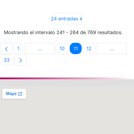
24 entradas
Mostrando el intervalo 241 - 264 de 769 resultados.
1
...
10
11
12
...
Página
Páginas intermedias Use TAB para despla
Página
Página
Página
Páginas i
33
Página