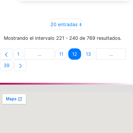
20 entradas
Mostrando el intervalo 221 - 240 de 769 resultados.
1
...
11
12
13
...
Página
Páginas intermedias Use TAB para despla
Página
Página
Página
Páginas i
39
Página