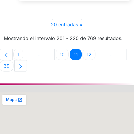
20 entradas
Mostrando el intervalo 201 - 220 de 769 resultados.
1
...
10
11
12
...
Página
Páginas intermedias Use TAB para despla
Página
Página
Página
Páginas i
39
Página