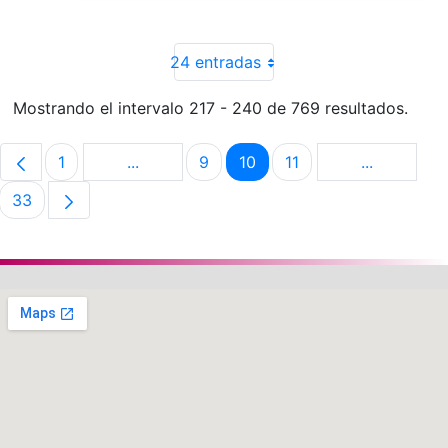
24 entradas
Mostrando el intervalo 217 - 240 de 769 resultados.
1
...
9
10
11
...
Página
Páginas intermedias Use TAB para despla
Página
Página
Página
Páginas in
33
Página