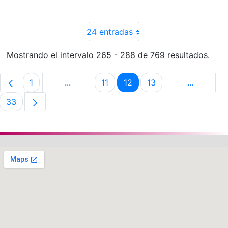
24 entradas
Mostrando el intervalo 265 - 288 de 769 resultados.
1
...
11
12
13
...
Página
Páginas intermedias Use TAB para despla
Página
Página
Página
Páginas i
33
Página