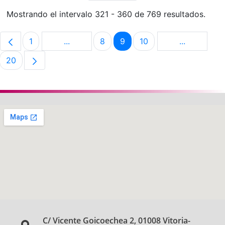
Mostrando el intervalo 321 - 360 de 769 resultados.
1
...
8
9
10
...
Página
Páginas intermedias Use TAB para despla
Página
Página
Página
Páginas in
20
Página
C/ Vicente Goicoechea 2, 01008 Vitoria-