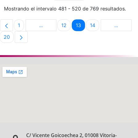
Mostrando el intervalo 481 - 520 de 769 resultados.
1
...
12
13
14
...
Página
Páginas intermedias Use TAB para despla
Página
Página
Página
Páginas i
20
Página
C/ Vicente Goicoechea 2, 01008 Vitoria-