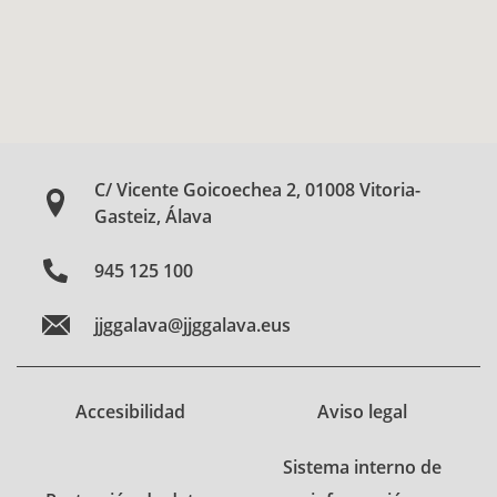
C/ Vicente Goicoechea 2, 01008 Vitoria-
Gasteiz, Álava
945 125 100
jjggalava@jjggalava.eus
Accesibilidad
Aviso legal
Sistema interno de