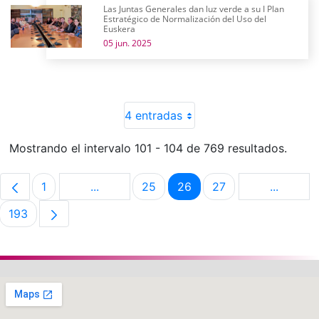
Las Juntas Generales dan luz verde a su I Plan
Estratégico de Normalización del Uso del
Euskera
05 jun. 2025
4 entradas
Mostrando el intervalo 101 - 104 de 769 resultados.
1
...
25
26
27
...
Página
Páginas intermedias Use TAB para despla
Página
Página
Página
Páginas 
193
Página