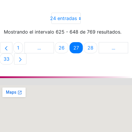
24 entradas
Mostrando el intervalo 625 - 648 de 769 resultados.
1
...
26
27
28
...
Página
Páginas intermedias Use TAB para despla
Página
Página
Página
Páginas 
33
Página