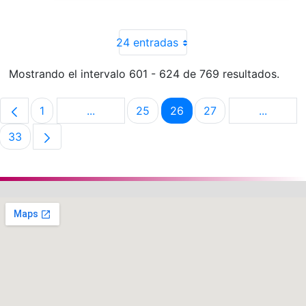
24 entradas
Mostrando el intervalo 601 - 624 de 769 resultados.
1
...
25
26
27
...
Página
Páginas intermedias Use TAB para despla
Página
Página
Página
Páginas 
33
Página