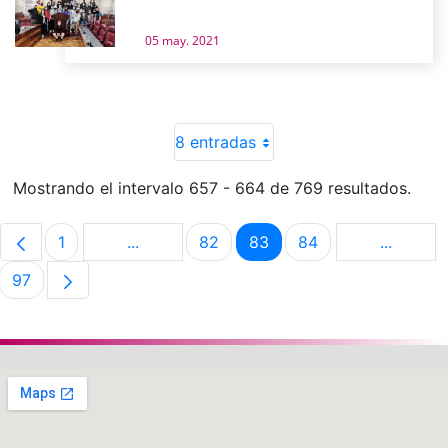
05 may. 2021
8 entradas
Mostrando el intervalo 657 - 664 de 769 resultados.
1
...
82
83
84
...
Página
Páginas intermedias Use TAB para despla
Página
Página
Página
Páginas 
97
Página