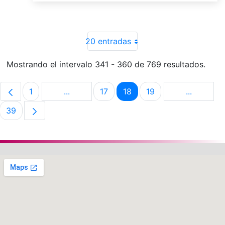
20 entradas
Mostrando el intervalo 341 - 360 de 769 resultados.
1
...
17
18
19
...
Página
Páginas intermedias Use TAB para despla
Página
Página
Página
Páginas i
39
Página