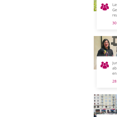
La
Ge
re
de
30
Us
Ju
ab
en
28