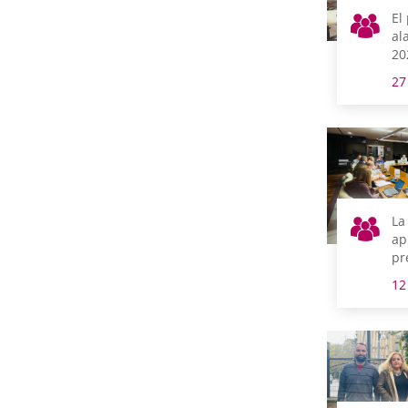
El
al
20
má
27
as
tr
La
ap
pr
20
12