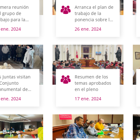
imera reunión
Arranca el plan de
l grupo de
trabajo de la
abajo para la
ponencia sobre la
ualdad
modificación de la
 ene. 2024
26 ene. 2024
Norma Foral de
concejos
s Juntas visitan
Resumen de los
 Conjunto
temas aprobados
numental de
en el pleno
ejana
 ene. 2024
17 ene. 2024