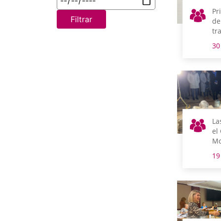
Pr
Filtrar
de
tr
Ig
30
La
el
Mo
Qu
19