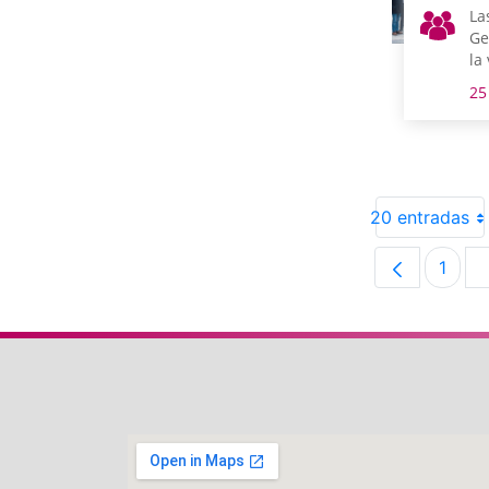
La
Ge
la
la
25
20 entradas
1
Pági