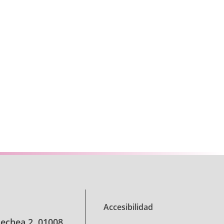
e TAB para desplazarse.
Accesibilidad
oechea 2, 01008