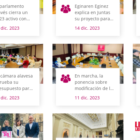
 parlamento
Eginaren Eginez
avés cierra un
explica en Juntas
23 activo con
su proyecto para
s de 2.000
2024
 dic. 2023
14 dic. 2023
untos
amitados
 cámara alavesa
En marcha, la
rueba su
ponencia sobre
esupuesto para
modificación de la
24
Norma Foral de
 dic. 2023
11 dic. 2023
concejos