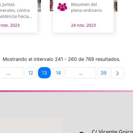
s Juntas
Resumen del
nerales, contra
pleno ordinario
 violencia hacia
s mujeres
 nov. 2023
24 nov. 2023
Mostrando el intervalo 241 - 260 de 769 resultados.
...
12
13
14
...
39
na
Páginas intermedias Use TAB para desplazarse.
Página
Página
Página
Páginas intermedias Us
Página
C/ Vicente Goic