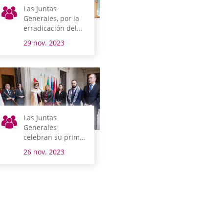
Las Juntas
Generales, por la
erradicación del
sida
29 nov. 2023
Las Juntas
Generales
celebran su primer
pleno tradicional
26 nov. 2023
del año, una
costumbre
marcada en el
siglo XV