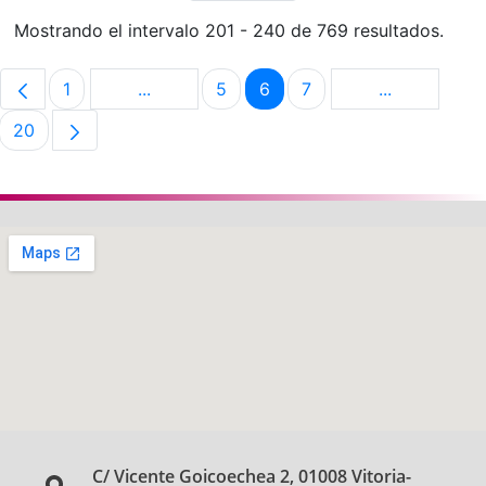
Mostrando el intervalo 201 - 240 de 769 resultados.
1
...
5
6
7
...
Página
Páginas intermedias Use TAB para despla
Página
Página
Página
Páginas int
20
Página
C/ Vicente Goicoechea 2, 01008 Vitoria-