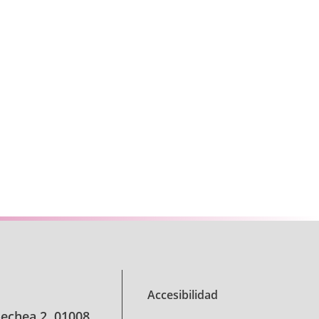
TAB para desplazarse.
Accesibilidad
oechea 2, 01008