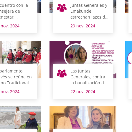
cuentro con la
Juntas Generales y
nsejera de
Emakunde
enestar,
estrechan lazos de
ventud y Reto
colaboración
 nov. 2024
29 nov. 2024
mográfico
 parlamento
Las Juntas
avés se reúne en
Generales, contra
eno Tradicional
la banalización de
la violencia hacia
 nov. 2024
22 nov. 2024
las mujeres