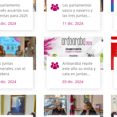
 parlamento
Los parlamentos
avés acuerda sus
vasco y navarro y
entas para 2025
las tres Juntas
Generales se
 dic. 2024
11 dic. 2024
reúnen en Vitoria-
Gasteiz para
avanzar políticas
de Igualdad
s Juntas
Ardoaraba repite
nerales, con el
este año su visita y
skera
cata en Juntas
Generales
 dic. 2024
03 dic. 2024