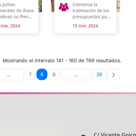
s Juntas
Comienza la
nerales de Álava
tramitación de los
lebran su Pleno
presupuestos para
adicional de
Álava
 nov. 2024
15 nov. 2024
viembre el
óximo domingo
Mostrando el intervalo 141 - 160 de 769 resultados.
...
7
8
9
...
39
na
Páginas intermedias Use TAB para desplazarse.
Página
Página
Página
Páginas intermedias Use 
Página
C/ Vicente Goic