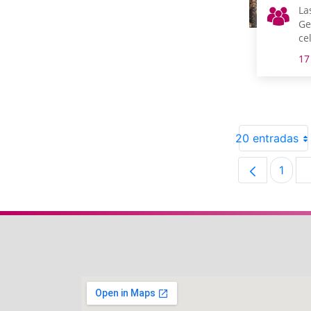
La
Ge
ce
Tr
17
No
pr
20 entradas
1
Pági