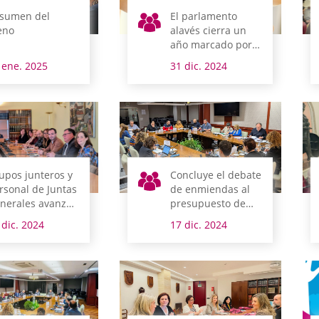
sumen del
El parlamento
eno
alavés cierra un
año marcado por
los acuerdos
 ene. 2025
31 dic. 2024
upos junteros y
Concluye el debate
rsonal de Juntas
de enmiendas al
nerales avanzan
presupuesto de
 el Plan de
Álava que será
 dic. 2024
17 dic. 2024
rmalización del
votado en pleno el
o del Euskera
viernes