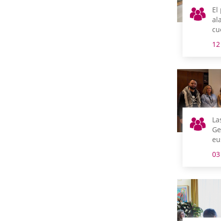
El
al
cu
12
La
Ge
eu
03