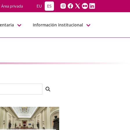
EU
ES
Área privada
entaria
Información institucional