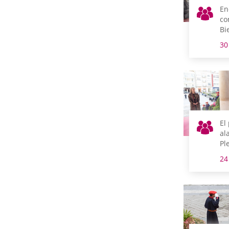
En
co
Bi
Ju
30
De
El
al
Pl
24