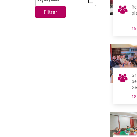
Re
Filtrar
pl
15
Gr
pe
Ge
en
18
No
Us