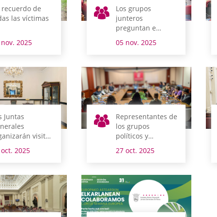
 recuerdo de
Los grupos
das las víctimas
junteros
preguntan e
interpelan al
 nov. 2025
05 nov. 2025
Gobierno foral
s Juntas
Representantes de
nerales
los grupos
ganizarán visitas
políticos y
iertas a la
personal de Juntas
 oct. 2025
27 oct. 2025
udadanía
Generales se
rante todo el
forman en
o
comunicación
institucional y
política inclusiva