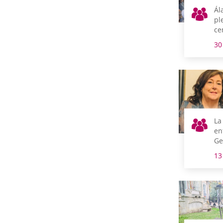
Ál
pl
ce
lu
30
se
inf
en
co
Eu
La
en
Ge
pr
13
pr
pa