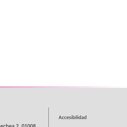
 desplazarse.
Accesibilidad
oechea 2, 01008