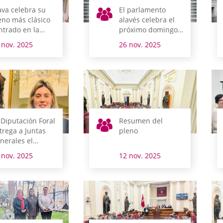
ava celebra su
El parlamento
eno más clásico
alavés celebra el
ntrado en la
próximo domingo
cha contra la
su sesión
 nov. 2025
26 nov. 2025
gregación
tradicional de
antil y juvenil y
noviembre
 Vitoria-Gasteiz
mo capital de
skadi
 Diputación Foral
Resumen del
trega a Juntas
pleno
nerales el
oyecto
 nov. 2025
12 nov. 2025
esupuestario
ra Álava 2026