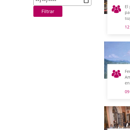
El
Filtrar
pa
su
de
12
pr
tr
Fe
Am
en
Ge
09