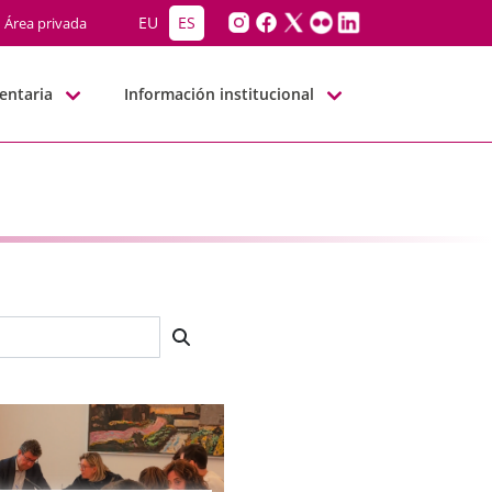
EU
ES
Área privada
entaria
Información institucional