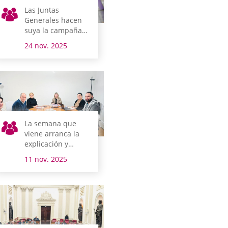
Las Juntas
Generales hacen
suya la campaña
institucional del
24 nov. 2025
25N e interpelan a
la sociedad
alavesa para
romper la cadena
que sostiene la
violencia machista
La semana que
viene arranca la
explicación y
debate del
11 nov. 2025
Presupuesto para
Álava en Juntas
Generales