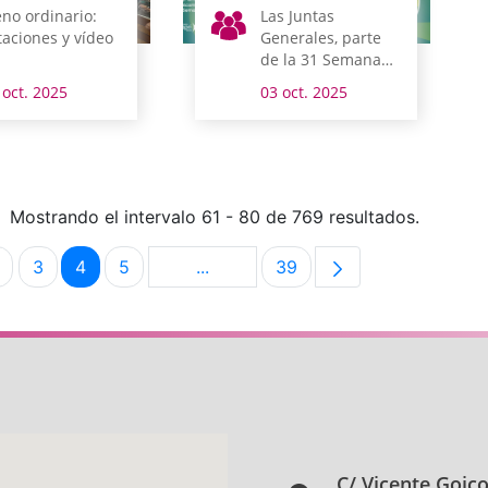
eno ordinario:
Las Juntas
taciones y vídeo
Generales, parte
de la 31 Semana
Europea de la
 oct. 2025
03 oct. 2025
Gestión Avanzada
Mostrando el intervalo 61 - 80 de 769 resultados.
3
4
5
...
39
na
Página
Página
Página
Página
Páginas intermedias Use TAB para
Página
C/ Vicente Goic