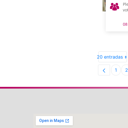
Pl
vo
08
20 entradas
1
2
Pági