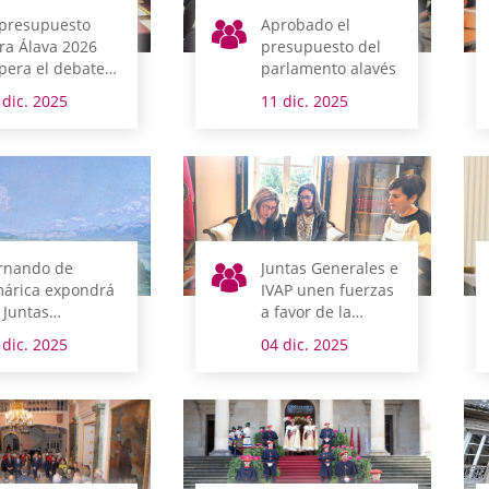
 presupuesto
Aprobado el
ra Álava 2026
presupuesto del
pera el debate
parlamento alavés
 totalidad y
 dic. 2025
11 dic. 2025
osigue su
amitación
rnando de
Juntas Generales e
árica expondrá
IVAP unen fuerzas
 Juntas
a favor de la
nerales
normalización
 dic. 2025
04 dic. 2025
lingüística en el
parlamento alavés