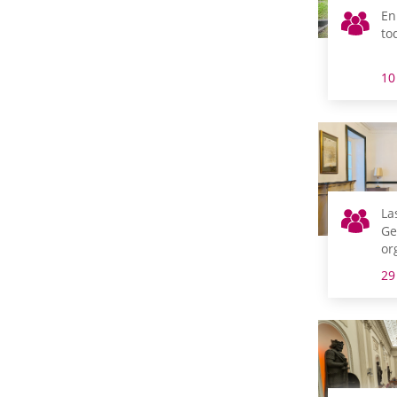
En
to
10
La
Ge
or
ab
29
ci
du
añ