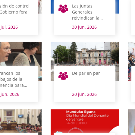
sión de control
Las Juntas
 Gobierno foral
Generales
reivindican la
figura de los
 jul. 2026
30 jun. 2026
parlamentos como
pilares de los
derechos humanos
rancan los
De par en par
abajos de la
nencia para
tualizar el
 jun. 2026
20 jun. 2026
glamento de
ntas Generales