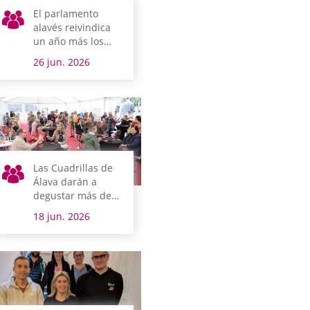
El parlamento
alavés reivindica
un año más los
derechos de las
26 jun. 2026
personas LGTBI
Las Cuadrillas de
Álava darán a
degustar más de
20 productos
18 jun. 2026
alaveses de la
mano de Slow
Food en la jornada
de Puertas
Abiertas