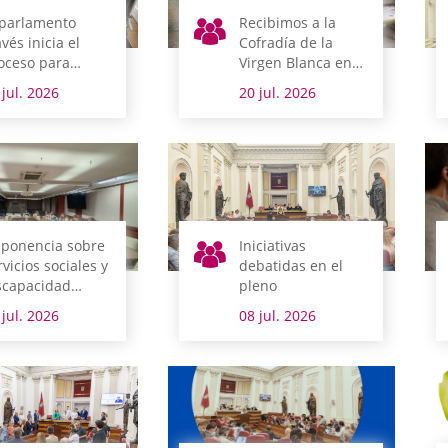
 parlamento
Recibimos a la
avés inicia el
Cofradía de la
oceso para
Virgen Blanca en
plantar el
vísperas de fiestas
 jul. 2026
20 jul. 2026
gistro interno
ectrónico y abrir
 propia sede
ectrónica a la
udadanía
 ponencia sobre
Iniciativas
rvicios sociales y
debatidas en el
scapacidad
pleno
rueba su
 jul. 2026
08 jul. 2026
forme final por
animidad