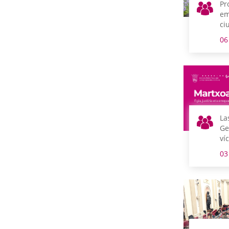
Pr
em
ci
cu
06
Ig
La
Ge
ví
Ma
03
Ga