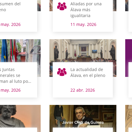
sumen del
Aliadas por una
eno
Álava más
igualitaria
 may. 2026
11 may. 2026
s Juntas
La actualidad de
nerales se
Álava, en el pleno
man al luto por
 Lehendakari
 may. 2026
22 abr. 2026
raikoetxea