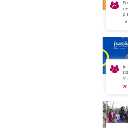
Pr
re
pl
15
Ju
so
Mu
Sí
20