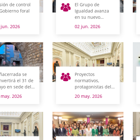
sión de control
El Grupo de
 Gobierno foral
Igualdad avanza
en su nuevo
documento de
 jun. 2026
02 jun. 2026
trabajo
ñacerrada se
Proyectos
nvertirá el 31 de
normativos,
yo en sede del
protagonistas del
rlamento alavés
pleno de hoy
 may. 2026
20 may. 2026
n el Pleno de
erras Esparsas