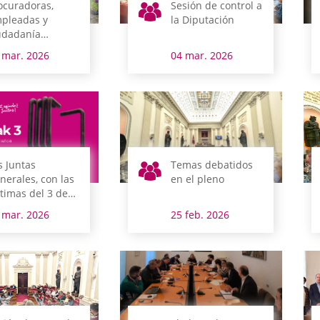
ocuradoras,
Sesión de control a
pleadas y
la Diputación
udadanía
ltivan juntas la
 mar. 2026
04 mar. 2026
ualdad
s Juntas
Temas debatidos
nerales, con las
en el pleno
ctimas del 3 de
rzo de Vitoria-
 mar. 2026
25 feb. 2026
steiz