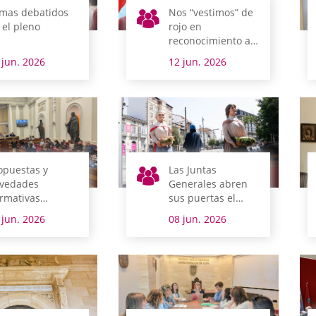
mas debatidos
Nos “vestimos” de
 el pleno
rojo en
reconocimiento a
las personas
 jun. 2026
12 jun. 2026
donantes de
sangre
opuestas y
Las Juntas
vedades
Generales abren
rmativas
sus puertas el
ntran la sesión
sábado 20 con
 jun. 2026
08 jun. 2026
enaria
visitas gratuitas,
laboratorios del
gusto, oferta
turística y
animación
callejera