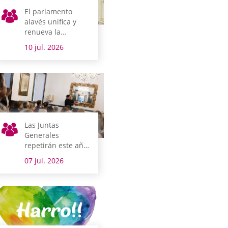
El parlamento
alavés unifica y
renueva la
normativa que
10 jul. 2026
regula los concejos
alaveses
Las Juntas
Generales
repetirán este año
como una de las
07 jul. 2026
sedes de
Magialdia