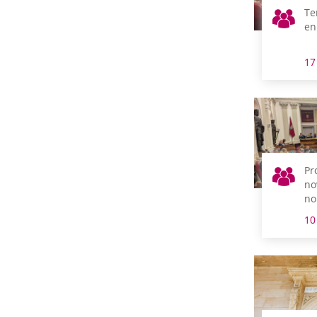
Te
en
17
Pr
no
no
ce
10
pl