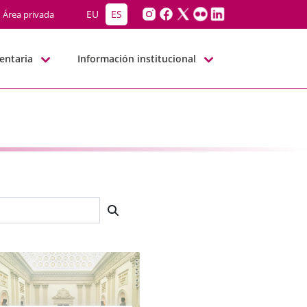
EU
ES
Área privada
entaria
Información institucional