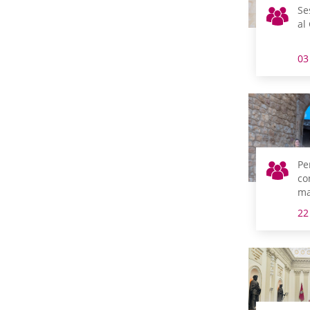
Se
al
03
Pe
co
ma
pa
22
co
Ti