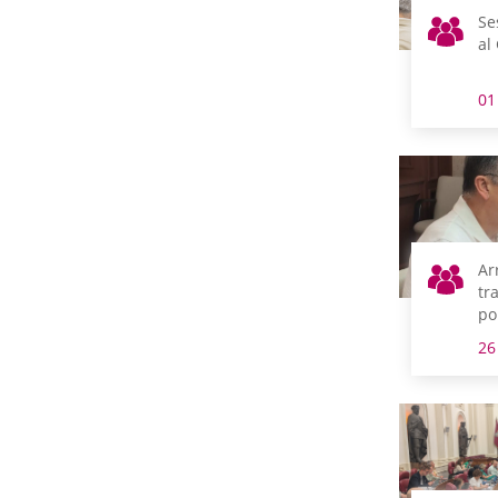
Se
al
01
Ar
tr
po
ac
26
Re
Ju