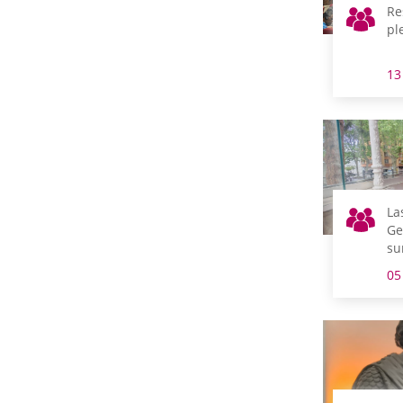
Re
pl
13
La
Ge
su
el
05
Ga