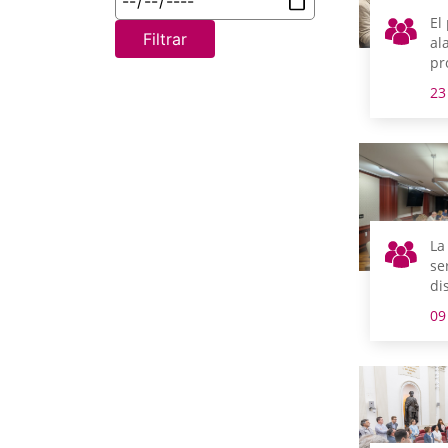
El
Filtrar
al
pr
im
23
re
el
su
el
ci
La
se
di
ap
09
in
un