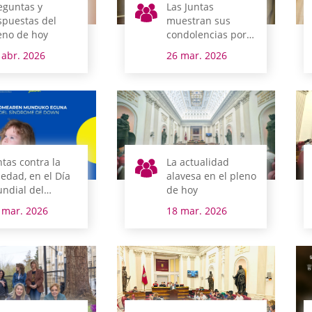
eguntas y
Las Juntas
spuestas del
muestran sus
eno de hoy
condolencias por
el fallecimiento del
 abr. 2026
26 mar. 2026
pintor Javier Ortiz
de Guinea
ntas contra la
La actualidad
ledad, en el Día
alavesa en el pleno
ndial del
de hoy
ndrome de Down
 mar. 2026
18 mar. 2026