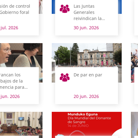
sión de control
Las Juntas
 Gobierno foral
Generales
reivindican la
figura de los
 jul. 2026
30 jun. 2026
parlamentos como
pilares de los
derechos humanos
rancan los
De par en par
abajos de la
nencia para
tualizar el
 jun. 2026
20 jun. 2026
glamento de
ntas Generales