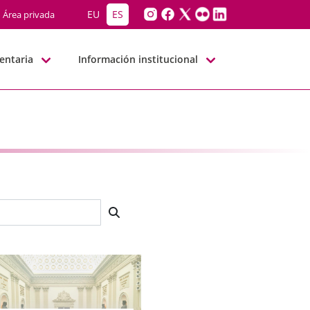
EU
ES
Área privada
entaria
Información institucional