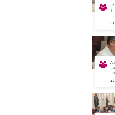
Se
al
01
Ar
tr
po
ac
26
Re
Ju