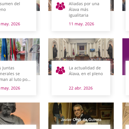
sumen del
Aliadas por una
eno
Álava más
igualitaria
 may. 2026
11 may. 2026
s Juntas
La actualidad de
nerales se
Álava, en el pleno
man al luto por
 Lehendakari
 may. 2026
22 abr. 2026
raikoetxea