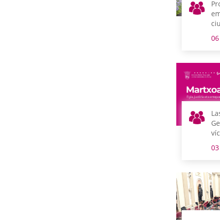
Pr
em
ci
cu
06
Ig
La
Ge
ví
Ma
03
Ga