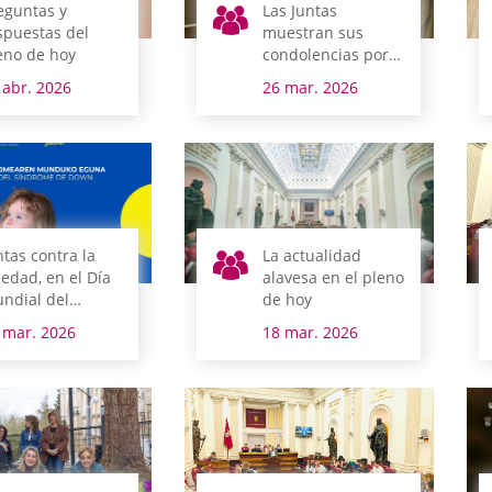
eguntas y
Las Juntas
spuestas del
muestran sus
eno de hoy
condolencias por
el fallecimiento del
 abr. 2026
26 mar. 2026
pintor Javier Ortiz
de Guinea
ntas contra la
La actualidad
ledad, en el Día
alavesa en el pleno
ndial del
de hoy
ndrome de Down
 mar. 2026
18 mar. 2026