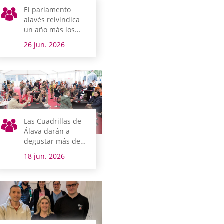
El parlamento
alavés reivindica
un año más los
derechos de las
26 jun. 2026
personas LGTBI
Las Cuadrillas de
Álava darán a
degustar más de
20 productos
18 jun. 2026
alaveses de la
mano de Slow
Food en la jornada
de Puertas
Abiertas