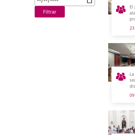
El
Filtrar
al
pr
im
23
re
el
su
el
ci
La
se
di
ap
09
in
un