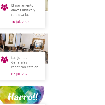
El parlamento
alavés unifica y
renueva la
normativa que
10 jul. 2026
regula los concejos
alaveses
Las Juntas
Generales
repetirán este año
como una de las
07 jul. 2026
sedes de
Magialdia