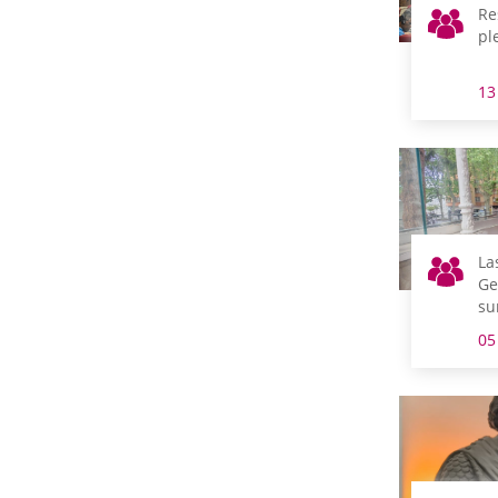
Re
pl
13
La
Ge
su
el
05
Ga