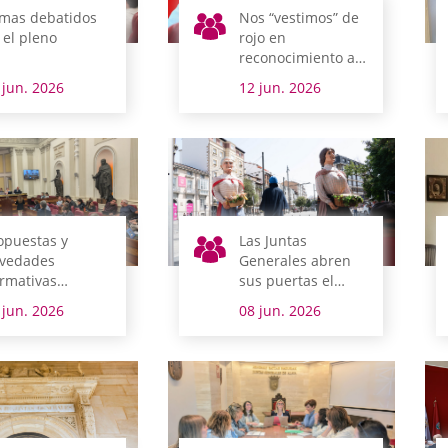
mas debatidos
Nos “vestimos” de
 el pleno
rojo en
reconocimiento a
las personas
 jun. 2026
12 jun. 2026
donantes de
sangre
opuestas y
Las Juntas
vedades
Generales abren
rmativas
sus puertas el
ntran la sesión
sábado 20 con
 jun. 2026
08 jun. 2026
enaria
visitas gratuitas,
laboratorios del
gusto, oferta
turística y
animación
callejera