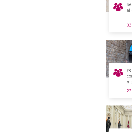
Se
al
03
Pe
co
ma
pa
22
co
Ti