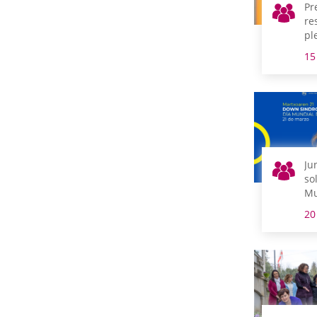
Pr
re
pl
15
Ju
so
Mu
Sí
20