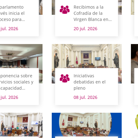
 parlamento
Recibimos a la
avés inicia el
Cofradía de la
oceso para
Virgen Blanca en
plantar el
vísperas de fiestas
 jul. 2026
20 jul. 2026
gistro interno
ectrónico y abrir
 propia sede
ectrónica a la
udadanía
 ponencia sobre
Iniciativas
rvicios sociales y
debatidas en el
scapacidad
pleno
rueba su
 jul. 2026
08 jul. 2026
forme final por
animidad