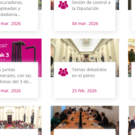
ocuradoras,
Sesión de control a
pleadas y
la Diputación
udadanía
ltivan juntas la
 mar. 2026
04 mar. 2026
ualdad
s Juntas
Temas debatidos
nerales, con las
en el pleno
ctimas del 3 de
rzo de Vitoria-
 mar. 2026
25 feb. 2026
steiz