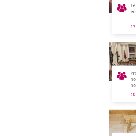
Te
en
17
Pr
no
no
ce
10
pl