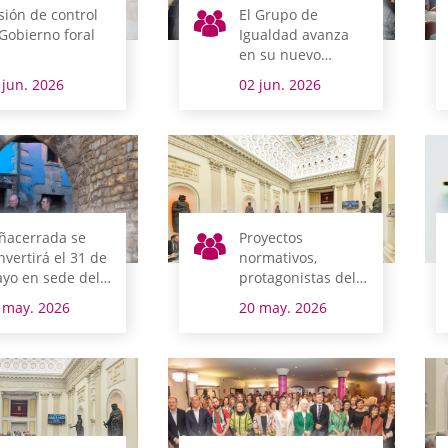
sión de control
El Grupo de
 Gobierno foral
Igualdad avanza
en su nuevo
documento de
 jun. 2026
02 jun. 2026
trabajo
ñacerrada se
Proyectos
nvertirá el 31 de
normativos,
yo en sede del
protagonistas del
rlamento alavés
pleno de hoy
 may. 2026
20 may. 2026
n el Pleno de
erras Esparsas