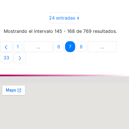
24 entradas
Mostrando el intervalo 145 - 168 de 769 resultados.
1
...
6
7
8
...
Página
Páginas intermedias Use TAB para despla
Página
Página
Página
Páginas int
33
Página