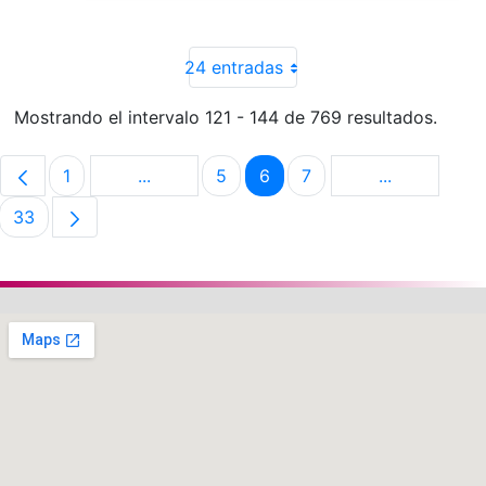
24 entradas
Mostrando el intervalo 121 - 144 de 769 resultados.
1
...
5
6
7
...
Página
Páginas intermedias Use TAB para despla
Página
Página
Página
Páginas int
33
Página