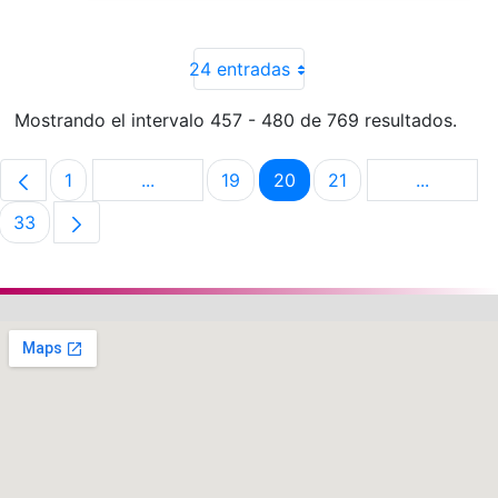
24 entradas
Mostrando el intervalo 457 - 480 de 769 resultados.
1
...
19
20
21
...
Página
Páginas intermedias Use TAB para despla
Página
Página
Página
Páginas 
33
Página