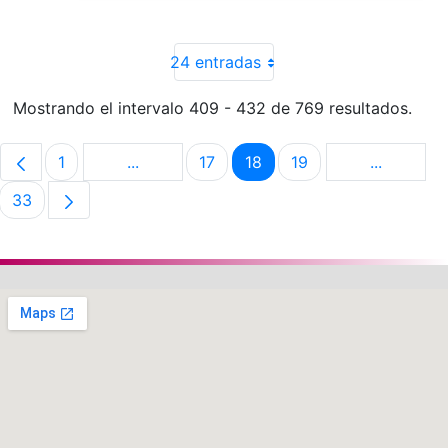
24 entradas
Mostrando el intervalo 409 - 432 de 769 resultados.
1
...
17
18
19
...
Página
Páginas intermedias Use TAB para despla
Página
Página
Página
Páginas i
33
Página