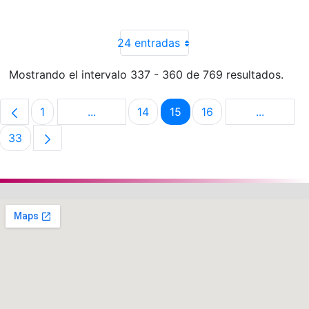
24 entradas
Mostrando el intervalo 337 - 360 de 769 resultados.
1
...
14
15
16
...
Página
Páginas intermedias Use TAB para despla
Página
Página
Página
Páginas i
33
Página