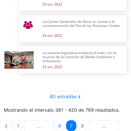
25 oct. 2022
Las Juntas Generales de Álava se suman a la
conmemoración del Día de las Naciones Unidas
24 oct. 2022
La semana legislativa empieza el lunes con la
reunión de la comisión de Medio Ambiente y
Urbanismo
21 oct. 2022
60 entradas
Mostrando el intervalo 361 - 420 de 769 resultados.
1
...
6
7
8
...
Página
Páginas intermedias Use TAB para despla
Página
Página
Página
Páginas int