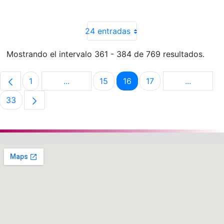
24 entradas
Mostrando el intervalo 361 - 384 de 769 resultados.
1
...
15
16
17
...
Página
Páginas intermedias Use TAB para despla
Página
Página
Página
Páginas i
33
Página