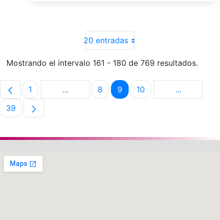
20 entradas
Mostrando el intervalo 161 - 180 de 769 resultados.
1
...
8
9
10
...
Página
Páginas intermedias Use TAB para despla
Página
Página
Página
Páginas in
39
Página