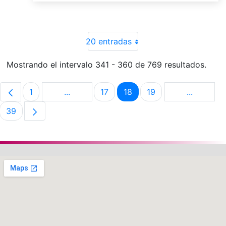
20 entradas
Mostrando el intervalo 341 - 360 de 769 resultados.
1
...
17
18
19
...
Página
Páginas intermedias Use TAB para despla
Página
Página
Página
Páginas i
39
Página