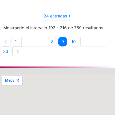
24 entradas
Mostrando el intervalo 193 - 216 de 769 resultados.
1
...
8
9
10
...
Página
Páginas intermedias Use TAB para despla
Página
Página
Página
Páginas in
33
Página