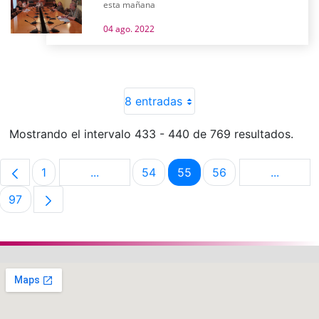
esta mañana
04 ago. 2022
8 entradas
Mostrando el intervalo 433 - 440 de 769 resultados.
1
...
54
55
56
...
Página
Páginas intermedias Use TAB para despla
Página
Página
Página
Páginas 
97
Página