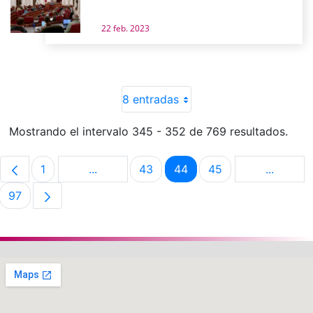
22 feb. 2023
8 entradas
Mostrando el intervalo 345 - 352 de 769 resultados.
1
...
43
44
45
...
Página
Páginas intermedias Use TAB para despla
Página
Página
Página
Páginas 
97
Página