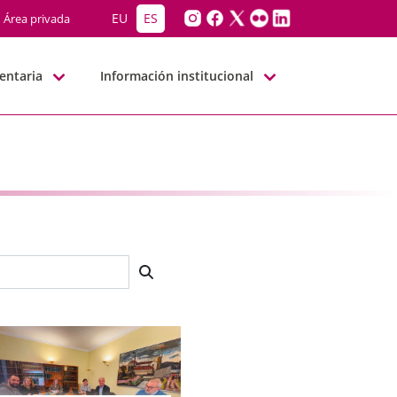
EU
ES
Área privada
entaria
Información institucional