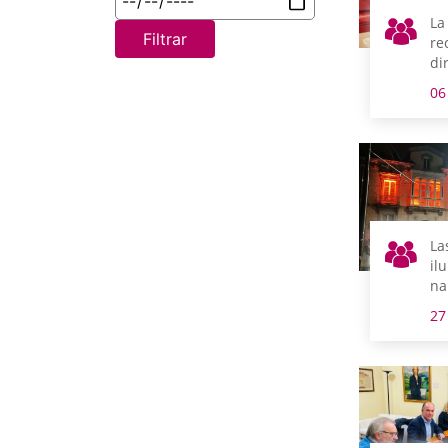
La
Filtrar
re
di
en
06
La
il
na
vis
27
de
Ic