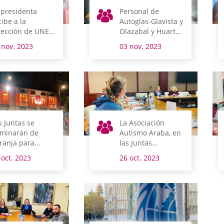
 presidenta
Personal de
cibe a la
Autoglas-Glavista y
rección de UNED
Olazabal y Huarte
 Vitoria-Gasteiz
comparecen en
 nov. 2023
03 nov. 2023
Juntas Generales
s Juntas se
La Asociación
uminarán de
Autismo Araba, en
ranja para
las Juntas
ibilizar los días
Generales
 oct. 2023
26 oct. 2023
l TDAH y del
tus