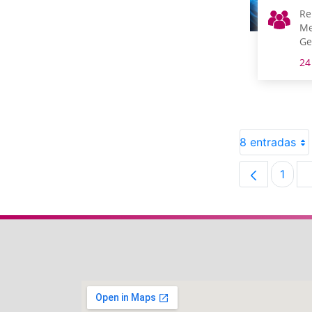
Re
Me
Ge
24
8 entradas
1
Pági