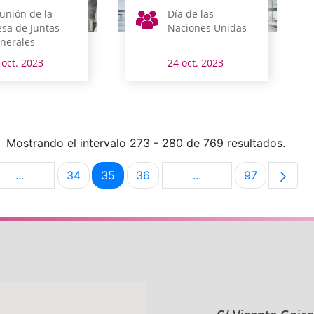
unión de la
Día de las
sa de Juntas
Naciones Unidas
nerales
 oct. 2023
24 oct. 2023
Mostrando el intervalo 273 - 280 de 769 resultados.
...
34
35
36
...
97
na
Páginas intermedias Use TAB para desplazarse.
Página
Página
Página
Páginas intermedias U
Página