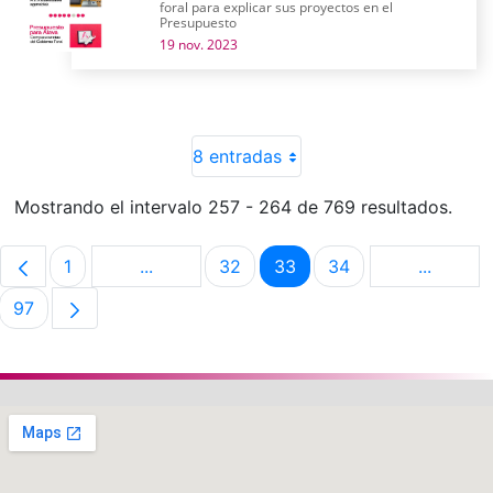
foral para explicar sus proyectos en el
Presupuesto
19 nov. 2023
8 entradas
Mostrando el intervalo 257 - 264 de 769 resultados.
1
...
32
33
34
...
Página
Páginas intermedias Use TAB para despla
Página
Página
Página
Páginas 
97
Página