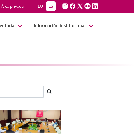
EU
ES
Área privada
entaria
Información institucional