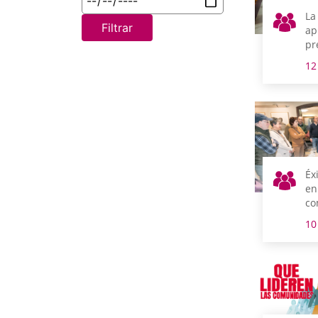
La
Filtrar
ap
pr
20
12
Éx
en
co
Ju
10
po