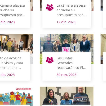
 cámara alavesa
La cámara alavesa
rueba su
aprueba su
esupuesto para
presupuesto para
24 Duplicar 1
2024
 dic. 2023
12 dic. 2023
ito de acogida
Las Juntas
 la visita y cata
Generales
mentada en
reactivarán su Plan
ntas Generales
de Normalización y
 dic. 2023
30 nov. 2023
r Ardoaraba
Uso del Euskera