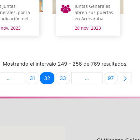
s Juntas
Juntas Generales
nerales, por la
abren sus puertas
radicación del
en Ardoaraba
da
 nov. 2023
28 nov. 2023
Mostrando el intervalo 249 - 256 de 769 resultados.
...
31
32
33
...
97
na
Páginas intermedias Use TAB para desplazarse.
Página
Página
Página
Páginas intermedias U
Página