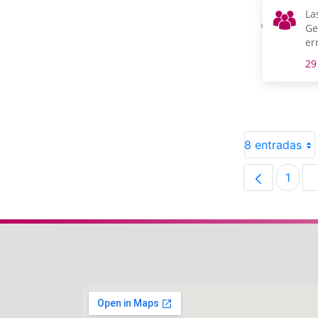
La
Ge
er
si
29
8 entradas
1
Pági